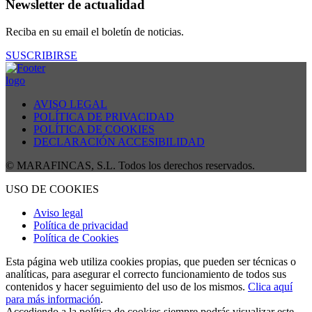
Newsletter de actualidad
Reciba en su email el boletín de noticias.
SUSCRIBIRSE
AVISO LEGAL
POLÍTICA DE PRIVACIDAD
POLÍTICA DE COOKIES
DECLARACIÓN ACCESIBILIDAD
© MARAFINCAS, S.L. Todos los derechos reservados.
USO DE COOKIES
Aviso legal
Política de privacidad
Política de Cookies
Esta página web utiliza cookies propias, que pueden ser técnicas o
analíticas, para asegurar el correcto funcionamiento de todos sus
contenidos y hacer seguimiento del uso de los mismos.
Clica aquí
para más información
.
Accediendo a la política de cookies siempre podrás visualizar este