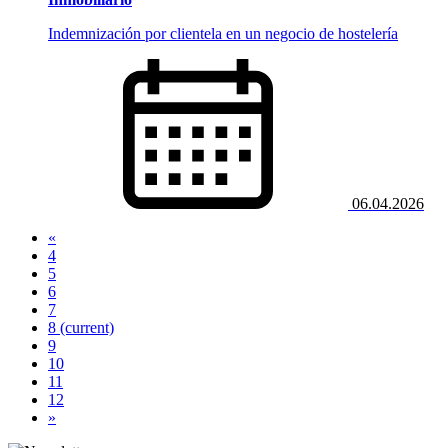
Indemnización por clientela en un negocio de hostelería
06.04.2026
«
4
5
6
7
8
(current)
9
10
11
12
»