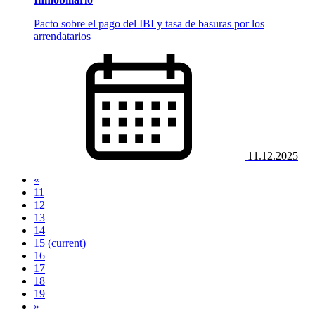
Pacto sobre el pago del IBI y tasa de basuras por los
arrendatarios
11.12.2025
«
11
12
13
14
15
(current)
16
17
18
19
»